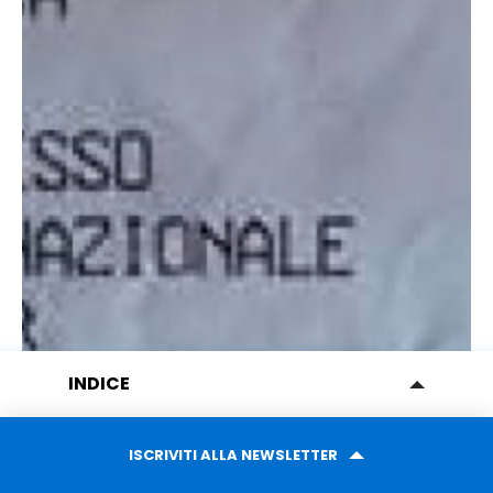
INDICE
LE 4 FATIDICHE DOMANDE
1. VOGLIO INVESTIRE PER GUADAGNARE
ISCRIVITI ALLA NEWSLETTER
2. VOGLIO ELIMINARE IL RISCHIO
(supplemento musica?!?!?!? ma che è??? un concerto