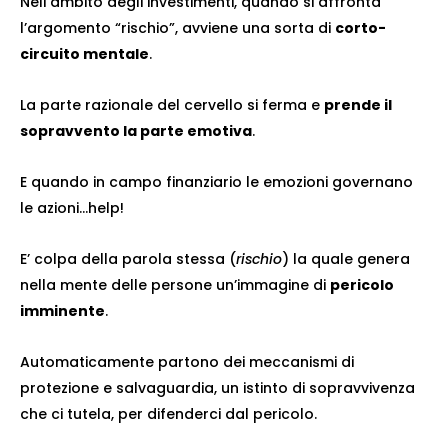
Nell’ambito degli investimenti, quando si affronta
l’argomento “rischio”, avviene una sorta di
corto-
circuito mentale
.
La parte razionale del cervello si ferma e
prende il
sopravvento la parte emotiva
.
E quando in campo finanziario le emozioni governano
le azioni…help!
E’ colpa della parola stessa (
rischio
) la quale genera
nella mente delle persone un’immagine di
pericolo
imminente
.
Automaticamente partono dei meccanismi di
protezione e salvaguardia, un istinto di sopravvivenza
che ci tutela, per difenderci dal pericolo.