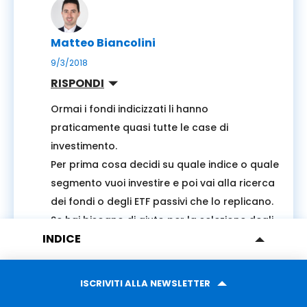
Matteo Biancolini
9/3/2018
RISPONDI
Ormai i fondi indicizzati li hanno
praticamente quasi tutte le case di
investimento.
Per prima cosa decidi su quale indice o quale
segmento vuoi investire e poi vai alla ricerca
dei fondi o degli ETF passivi che lo replicano.
Se hai bisogno di aiuto per la selezione degli
INDICE
strumenti migliori, puoi scrivermi a
COME SI CALCOLANO LE COMMISSIONI?
matteo@mypecunia.com
.
QUALE INDICATORE UTILIZZARE?
ISCRIVITI ALLA NEWSLETTER
COMMISSIONI ESPLICITE