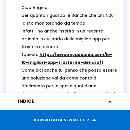
Ciao Angelo,
per quanto riguarda le Banche che citi, N26
la sto monitorando da tempo.
Infatti l’ho anche inserita in un recente
articolo in cui parlo delle migliori app per
trasferire denaro
(questo:
https://www.mypecunia.com/le-
10-migliori-app-trasferire-denaro/
).
Come dici anche tu, penso che possa essere
una soluzione valida come conto di
riferimento per le spese quotidiane.
Ho comunque in mente di scrivere un articolo
INDICE
più dettagliato in un prossimo futuro.
L’ERRORE COMUNE
A prescindere da quale scegli, fammi poi
sapere la tua esperienza, perchè mi
COME SCEGLIERE LA BANCA GIUSTA
ISCRIVITI ALLA NEWSLETTER
interessa.
1. LA PRESENZA UBIQUA