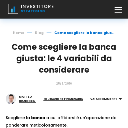
Home
Blog
Come scegliere la banca giusta: le 4 variabili da considerare
Come scegliere la banca
giusta: le 4 variabili da
considerare
25/8/2016
MATTEO
EDUCAZIONE FINANZIARIA
VAI AI COMMENTI
BIANCOLINI
Scegliere la
banca
a cui affidarsi è un’operazione da
ponderare meticolosamente.