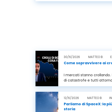
30/6/2026
MATTEO B.
E
Come sopravvivere ai crol
I mercati stanno crollando. I
di catastrofe e tutti attorn
vendendo. E tu cosa fai? S..
12/6/2026
MATTEO B.
I
Parliamo di SpaceX: la pi
storia