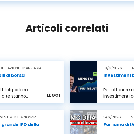
Articoli correlati
DUCAZIONE FINANZIARIA
19/6/2026
M
li di borsa
Investimenti:
 titoli parlano
Per ottenere ri
LEGGI
o a te stanno
investimenti de
.
Ecco il metodo 
NVESTIMENTI AZIONARI
5/6/2026
M
ù grande IPO della
Parliamo di I