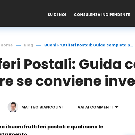
SU DI NOI
CONSULENZA INDIPENDENTE
Home
Blog
Buoni Fruttiferi Postali: Guida completa per capire se conviene investire
feri Postali: Guida
re se conviene inve
MATTEO BIANCOLINI
VAI AI COMMENTI
 i buoni fruttiferi postali e quali sono le
o strumento.