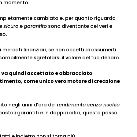
un momento.
completamente cambiato e, per quanto riguarda
me
sicuro
e
garantito
sono diventante dei veri e
eo.
i mercati finanziari, se non accetti di assumerti
nesorabilmente sgretolarsi il valore del tuo denaro.
che va quindi accettato e abbracciato
stimento, come unico vero motore di creazione
ito negli anni d’oro del
rendimento senza rischio
ri postali garantiti e in doppia cifra, questa possa
atti e indietro non si torna più.