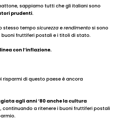
mattone, sappiamo tutti che gli italiani sono
tori prudenti
.
llo stesso tempo
sicurezza
e
rendimento
si sono
ni fruttiferi postali e i titoli di stato.
linea con l’inflazione.
!
dei risparmi di questo paese è ancora
iata agli anni ‘80 anche la cultura
i
, continuando a ritenere i buoni fruttiferi postali
parmio.