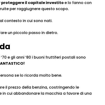
r proteggere il capitale investito
e lo fanno con
struite per raggiugnere questo scopo.
l contesto in cui sono nati.
are un piccolo passo in dietro.
nda
’70 e gli anni ’80 i buoni fruttiferi postali sono
 FANTASTICO!
persona se lo ricorda molto bene.
are il prezzo della benzina, costringendo le
e in cui abbandonare la macchia a favore di una