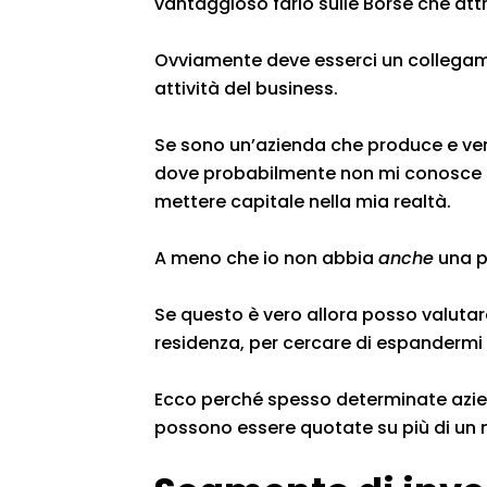
vantaggioso farlo sulle Borse che att
Ovviamente deve esserci un collegame
attività del business.
Se sono un’azienda che produce e ven
dove probabilmente non mi conosce ne
mettere capitale nella mia realtà.
A meno che io non abbia
anche
una pa
Se questo è vero allora posso valutar
residenza, per cercare di espandermi 
Ecco perché spesso determinate azien
possono essere quotate su più di un m