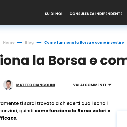
SU DI NOI
CONSULENZA INDIPENDENTE
Home
Blog
Come funziona la Borsa e come investire
ona la Borsa e com
MATTEO BIANCOLINI
VAI AI COMMENTI
amente ti sarai trovato a chiederti quali sono i
anziari, quindi
come funziona la Borsa valori e
fficace
.