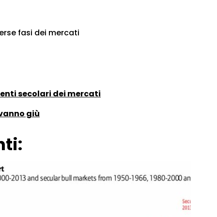
erse fasi dei mercati
enti secolari dei mercati
 vanno giù
ti: