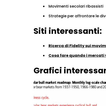
Movimenti secolari ribassisti
Strategie per affrontare le div
Siti interessanti:
Ricerca di Fidelity sui movim
Cosa fare quando i mercati
Grafici interessan