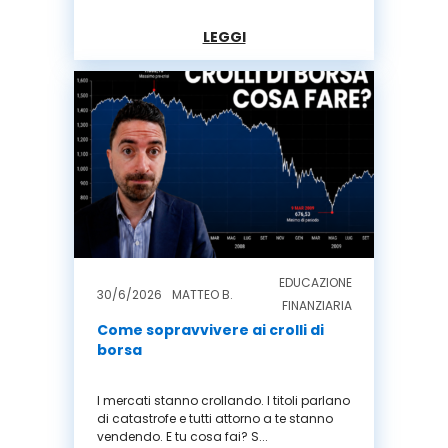
LEGGI
EDUCAZIONE
30/6/2026
MATTEO B.
FINANZIARIA
Come sopravvivere ai crolli di
borsa
I mercati stanno crollando. I titoli parlano
di catastrofe e tutti attorno a te stanno
vendendo. E tu cosa fai? S...