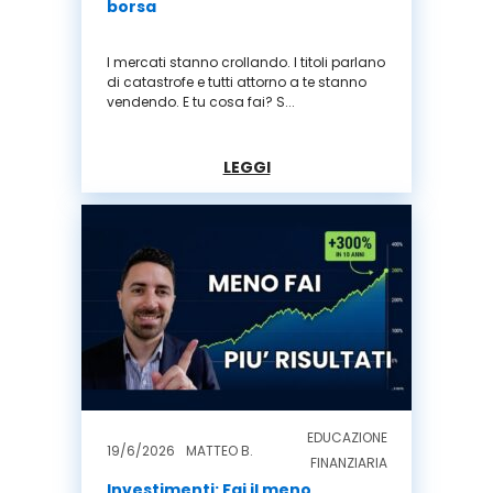
borsa
I mercati stanno crollando. I titoli parlano
di catastrofe e tutti attorno a te stanno
vendendo. E tu cosa fai? S...
LEGGI
EDUCAZIONE
19/6/2026
MATTEO B.
FINANZIARIA
Investimenti: Fai il meno